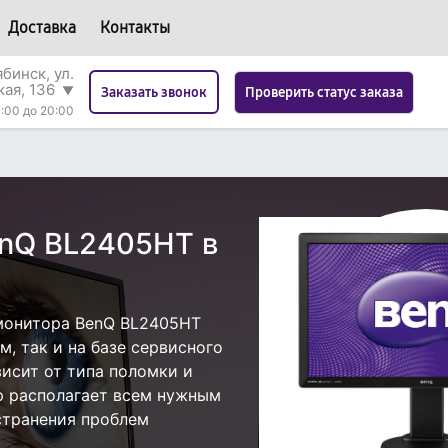
Доставка
Контакты
бинск, ул.
кая, 136
▼
Проверить статус заказа
Заказать звонок
:00 до 20:00
enQ BL2405HT в
монитора BenQ BL2405HT
, так и на базе сервисного
висит от типа поломки и
р располагает всем нужным
странения проблем