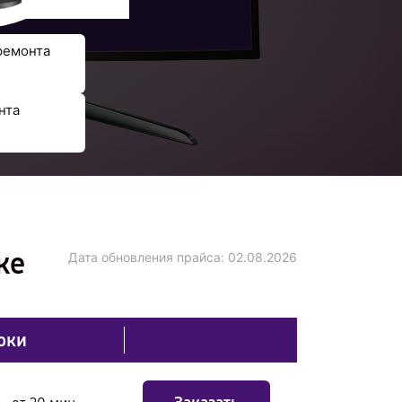
ремонта
нта
ке
Дата обновления прайса:
02.08.2026
оки