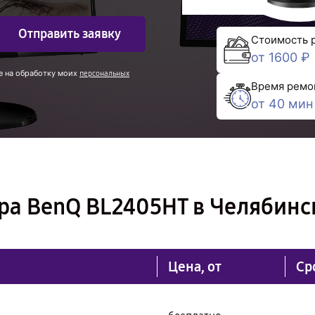
Отправить заявку
Стоимость 
от 1600 ₽
е на обработку моих
персональных
Время ремо
от 40 мин
ра BenQ BL2405HT в Челябинс
Цена, от
Ср