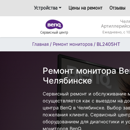
Устройства
Цены на ремонт
Отзывы
Челя
Артиллерийс
Ежедневно, с 10
Сервисный центр
/
/
BL2405HT
Главная
Ремонт мониторов
Ремонт монитора B
Челябинске
Сервисный ремонт и обслуживание 
осуществляется как с выездом на дом
центра BenQ в Челябинске. Выбор за
пожелания клиента. Сервисный цент
оборудованием для диагностики и у
мониторов BenQ.